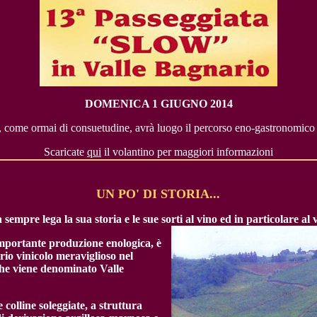
DOMENICA 1 GIUGNO 2014
, come ormai di consuetudine, avrà luogo il percorso eno-gastronomico 
Scaricate
qui
il volantino per maggiori informazioni
UN PO' DI STORIA...
a sempre lega la sua storia e le sue sorti al vino ed in particolare al
importante produzione enologica, è
orio
vinicolo meraviglioso nel
che viene denominato Valle
 colline soleggiate, a struttura