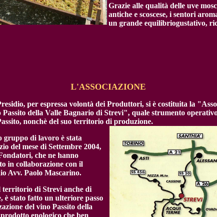
Grazie alle qualità delle uve mosc
antiche e scoscese, i sentori arom
un grande equilibriogustativo, r
L'ASSOCIAZIONE
residio, per espressa volontà dei Produttori, si è costituita la
"Asso
Passito della Valle Bagnario di Strevi", quale strumento operativ
ssito, nonchè del suo territorio di produzione.
o gruppo di lavoro è stata
izio del mese di Settembre 2004,
i Fondatori, che ne hanno
uto in collaborazione con il
dio Avv. Paolo Mascarino.
territorio di Strevi anche di
 è stato fatto un ulteriore passo
zazione del vino Passito della
 prodotto enologico che ben