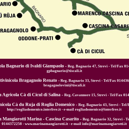
la Bagnario di Ivaldi Giampaolo -
Reg. Bagnario 47, Strevi - Tel/Fax 0
gpbagnario@tiscali.it
tivinicola Bragagnolo Renato -
Reg. Bagnario 33, Strevi - Tel/Fax 014436
bragagnolovini@tiscali.it
 Agricola Cà di Cicul di Salina -
Reg. Cavannore 15, Strevi - Tel/Fax 0
inicola Cà du Ruja di Roglia Domenico -
Reg. Bagnario 43, Strevi - Tel
http://rogliadomenico.interfree.it - e-mail rogliadomenico@interfree.it
a Mangiarotti Marina - Cascina Casarito -
Reg. Bagnario 32, Strevi - 
0144372258 - www.marinamangiarotti.it - e-mail info@marinamangiarotti.it