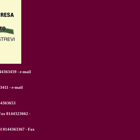
144363459 - e-mail
3411 - e-mail
144363653
/Fax 0144323662 -
Tel 0144363367 - Fax