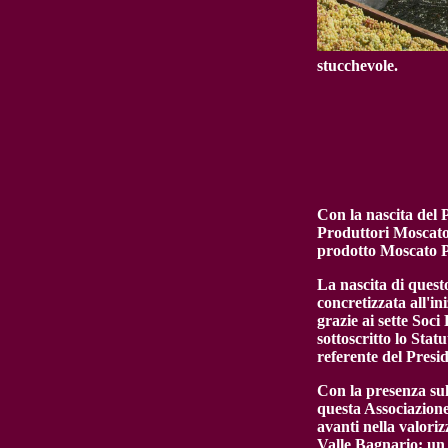
stucchevole.
Con la nascita del P
Produttori Moscato 
prodotto Moscato Pa
La nascita di quest
concretizzata all'in
grazie ai sette Soc
sottoscritto lo Stat
referente del Presi
Con la presenza sul 
questa Associazione,
avanti nella valoriz
Valle Bagnario; un