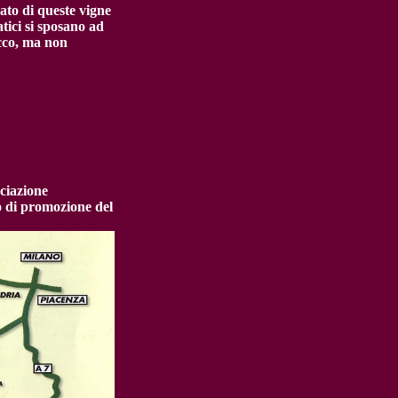
ato di queste vigne
atici si sposano ad
icco, ma non
ciazione
o di promozione del