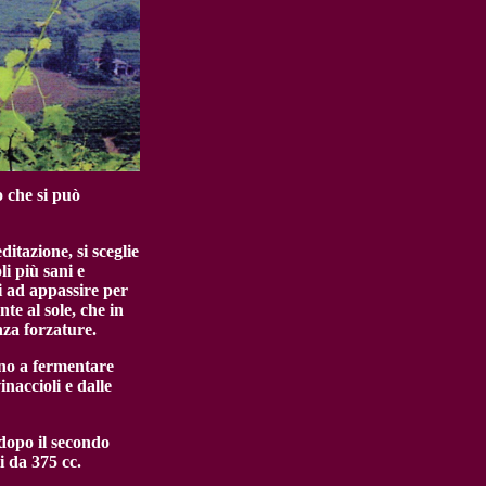
 che si può
itazione, si sceglie
li più sani e
ci ad appassire per
te al sole, che in
nza forzature.
no a fermentare
inaccioli e dalle
dopo il secondo
 da 375 cc.